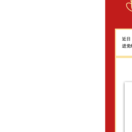
近日
进党