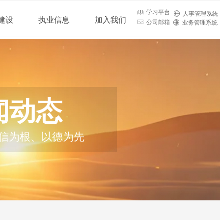
ꁡ
学习平台
ꄓ
人事管理系统
建设
执业信息
加入我们
ꂘ
公司邮箱
ꄓ
业务管理系统
闻动态
信为根、以德为先