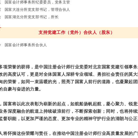
跃 国富会计师事务所纪委委员，党务主管
雷 国富大连分所党支部书记，管理合伙人
松 国富湖北分所党支部书记，所长
支持党建工作（党外）合伙人（股东）
玲 国富会计师事务所合伙人
多项荣誉的获得，是中国注册会计师行业党委对北京国富党建引领事务
效的高度认可，更是对全体国富人深耕专业领域、勇担社会责任的莫大
甸的荣誉，如同一束温暖的光，照亮了国富人前行的道路，也凝聚起团
的自豪与奋进的力量。
，国富将以此次表彰为崭新的起点，如航船扬帆起航，凝心聚力、锐意
业务深度融合的航道上持续破浪前行，不断探索创新；同时，也将持续
监督职能，以更加严谨的态度、更加专业的精神守护行业的清朗与公正
人将怀揣这份荣耀与责任，在推动中国注册会计师行业高质量发展的广