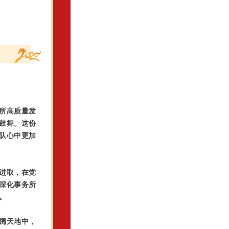
所高质量发
鼓舞。这份
队心中更加
进取，在党
深化事务所
。
阔天地中，