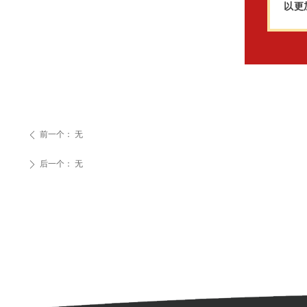
以更
前一个：
无
ꄴ
后一个：
无
ꄲ