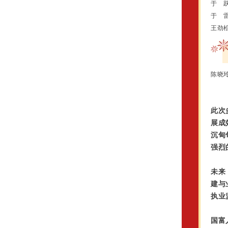
于
于
于
于
王劲
陈晓
此次
展成
沉甸
强烈
未来
建与
执业
国富