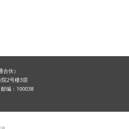
通合伙）
院2号楼3层
0 邮编：
100038
 万网