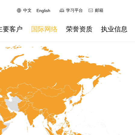
中文
English
学习平台
邮箱
ꄓ
ꁡ
ꂘ
服务领域
党团建设
主要客户
国际网
主要客户
国际网络
荣誉资质
执业信息